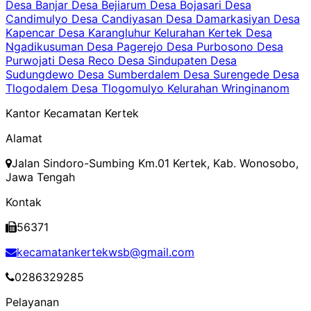
Desa Banjar
Desa Bejiarum
Desa Bojasari
Desa
Candimulyo
Desa Candiyasan
Desa Damarkasiyan
Desa
Kapencar
Desa Karangluhur
Kelurahan Kertek
Desa
Ngadikusuman
Desa Pagerejo
Desa Purbosono
Desa
Purwojati
Desa Reco
Desa Sindupaten
Desa
Sudungdewo
Desa Sumberdalem
Desa Surengede
Desa
Tlogodalem
Desa Tlogomulyo
Kelurahan Wringinanom
Kantor Kecamatan Kertek
Alamat
Jalan Sindoro-Sumbing Km.01 Kertek, Kab. Wonosobo,
Jawa Tengah
Kontak
56371
kecamatankertekwsb@gmail.com
0286329285
Pelayanan