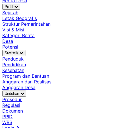
Berita Desa
Profil
Sejarah
Letak Geografis
Struktur Pemerintahan
Visi & Misi
Kategori Berita
Desa
Potensi
Statistik
Penduduk
Pendidikan
Kesehatan
Program dan Bantuan
Anggaran dan Realisasi
Anggaran Desa
Unduhan
Prosedur
Regulasi
Dokumen
PPID
WBS